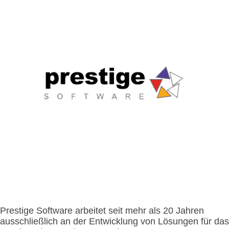
- Integrationen
- Resort & Kasinos
- Kiosk im Freien
- Vorteile der Kombination von Personal und Selbstbedienung
- Nachrichten
- FAQ
- Kiosk im Innenbereich
- Ausstellungen
- Presse
-
- Newsletter
- Kontakt aufnehmen
Kompakter
Kiosk für
- Unterstützung
den
Innenbereich
-
Modularer
integrierter
Kiosk
Prestige Software arbeitet seit mehr als 20 Jahren
ausschließlich an der Entwicklung von Lösungen für das