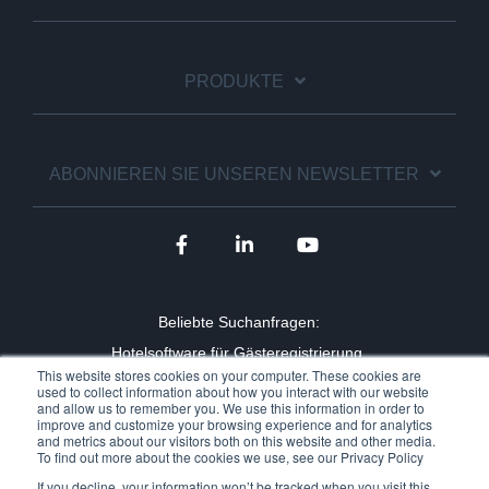
PRODUKTE
ABONNIEREN SIE UNSEREN NEWSLETTER
Beliebte Suchanfragen:
Hotelsoftware für Gästeregistrierung,
This website stores cookies on your computer. These cookies are
Hotel Check-in Automat,
Mobiler Check-in für Hotels,
used to collect information about how you interact with our website
and allow us to remember you. We use this information in order to
Lösungen bei Personalmangel Hotel,
improve and customize your browsing experience and for analytics
and metrics about our visitors both on this website and other media.
Vorteile Online Check-in Hotel,
To find out more about the cookies we use, see our Privacy Policy
Self-Service Hoteltechnologie,
If you decline, your information won’t be tracked when you visit this