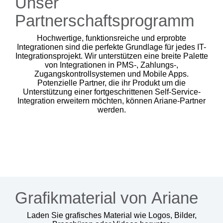
Unser
- Integrationen
- Resort & Kasinos
- Kiosk im Freien
Partnerschaftsprogramm
- Vorteile der Kombination von Personal und Selbstbedienung
- Nachrichten
- FAQ
- Kiosk im Innenbereich
- Ausstellungen
- Presse
Hochwertige, funktionsreiche und erprobte
Integrationen sind die perfekte Grundlage für jedes IT-
-
- Newsletter
- Kontakt aufnehmen
Integrationsprojekt. Wir unterstützen eine breite Palette
Kompakter
von Integrationen in PMS-, Zahlungs-,
Kiosk für
- Unterstützung
Zugangskontrollsystemen und Mobile Apps.
Potenzielle Partner, die ihr Produkt um die
den
Unterstützung einer fortgeschrittenen Self-Service-
Innenbereich
Integration erweitern möchten, können Ariane-Partner
werden.
-
Modularer
integrierter
Kiosk
Grafikmaterial von Ariane
Laden Sie grafisches Material wie Logos, Bilder,