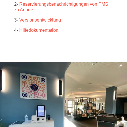
2-
Reservierungsbenachrichtigungen von PMS
zu Ariane
3-
Versionsentwicklung
4-
Hilfedokumentation