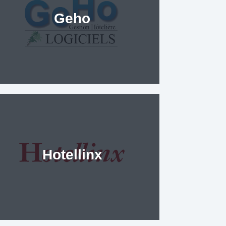
Geho
Hotellinx