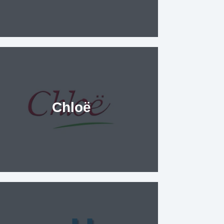
Chloë