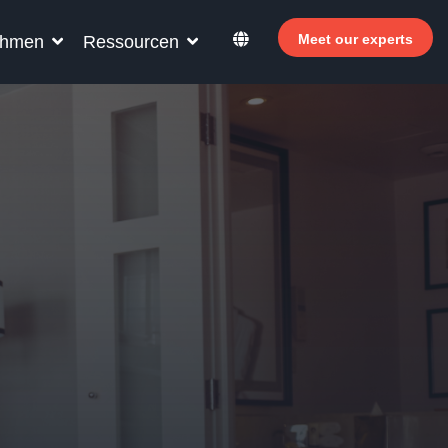
Meet our experts
ehmen
Ressourcen
r Ihr Hotelpersonal
ahren Sie, wie Allegro v7 Ihrem
elpersonal helfen kann, effizienter zu
eiten, den Umsatz zu steigern und die
tezufriedenheit zu verbessern.
 Warum in Selbstbedienung investieren?
 Welcomer Dashboard
 Vorteile der Kombination von Personal und
elbstbedienung