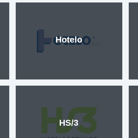
Hotelo
HS/3