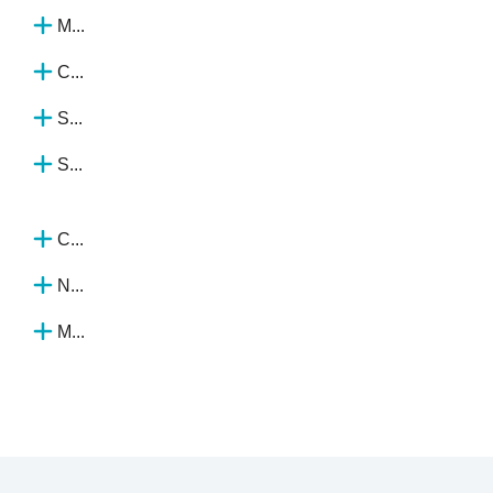
M...
C...
S...
S...
C...
N...
M...