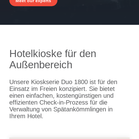
- Integrationen
Meet our experts
- Resort & Kasinos
- Kiosk im Freien
- Vorteile der Kombination von Personal und Selbstbedienung
- Nachrichten
- FAQ
- Kiosk im Innenbereich
- Ausstellungen
- Presse
-
- Newsletter
- Kontakt aufnehmen
Kompakter
Kiosk für
- Unterstützung
Hotelkioske für den
den
Innenbereich
Außenbereich
-
Modularer
Unsere Kioskserie Duo 1800 ist für den
integrierter
Einsatz im Freien konzipiert. Sie bietet
Kiosk
einen einfachen, kostengünstigen und
effizienten Check-in-Prozess für die
Verwaltung von Spätankömmlingen in
Ihrem Hotel.