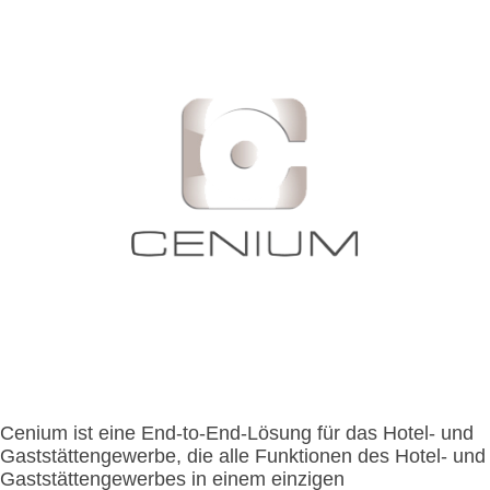
- Integrationen
- Resort & Kasinos
- Kiosk im Freien
- Vorteile der Kombination von Personal und Selbstbedienung
- Nachrichten
- FAQ
- Kiosk im Innenbereich
- Ausstellungen
- Presse
-
- Newsletter
- Kontakt aufnehmen
Kompakter
Kiosk für
- Unterstützung
den
Innenbereich
-
Modularer
integrierter
Kiosk
Cenium ist eine End-to-End-Lösung für das Hotel- und
Gaststättengewerbe, die alle Funktionen des Hotel- und
Gaststättengewerbes in einem einzigen