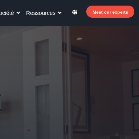
Meet our experts
ociété
Ressources
ur votre personnel hôtelier
ouvrez comment Allegro v7 peut aider le
sonnel de votre hôtel à devenir plus efficace,
ugmenter les revenus et à améliorer la
isfaction des clients.
Pourquoi investir dans le libre-service ?
 Le Welcomer Dashboard
 Avantages de la combinaison du personnel et
 libre-service