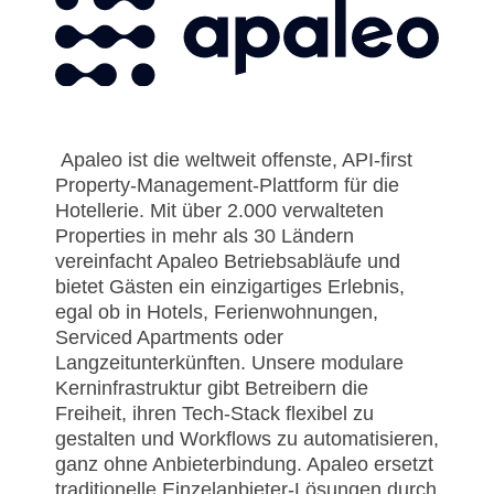
- Integrationen
- Resort & Kasinos
- Kiosk im Freien
- Vorteile der Kombination von Personal und Selbstbedienung
- Nachrichten
- FAQ
- Kiosk im Innenbereich
- Ausstellungen
- Presse
-
- Newsletter
- Kontakt aufnehmen
Kompakter
Kiosk für
Apaleo ist die weltweit offenste, API-first
- Unterstützung
Property-Management-Plattform für die
den
Hotellerie. Mit über 2.000 verwalteten
Innenbereich
Properties in mehr als 30 Ländern
-
vereinfacht Apaleo Betriebsabläufe und
Modularer
bietet Gästen ein einzigartiges Erlebnis,
integrierter
egal ob in Hotels, Ferienwohnungen,
Kiosk
Serviced Apartments oder
Langzeitunterkünften. Unsere modulare
Kerninfrastruktur gibt Betreibern die
Freiheit, ihren Tech-Stack flexibel zu
gestalten und Workflows zu automatisieren,
ganz ohne Anbieterbindung. Apaleo ersetzt
traditionelle Einzelanbieter-Lösungen durch