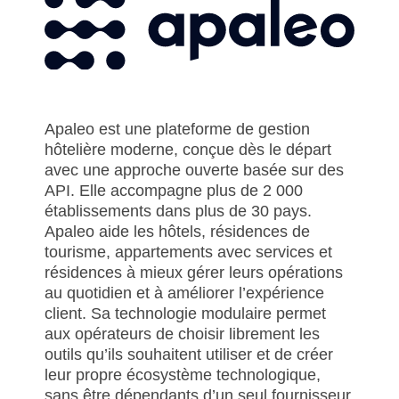
- Qui sommes-nous
- BYOD (Bring Your Own Device)
- Pourquoi investir dans le libre-service ?
Tips & tricks
- Presse
- Nous recrutons
- Bornes d'extérieur
- Notes de mise à jour
- Le Welcomer Dashboard
Outdoor kiosk
- Contactez-nous
- News
- Bornes d'intérieur
- Avantages de la combinaison du personnel et du libre-service
- Support
- Evénements
- Borne
compacte
Apaleo est une plateforme de gestion
- Newsletter
d'intérieur
hôtelière moderne, conçue dès le départ
avec une approche ouverte basée sur des
- Borne
API. Elle accompagne plus de 2 000
modulaire
établissements dans plus de 30 pays.
intégrée
Apaleo aide les hôtels, résidences de
tourisme, appartements avec services et
résidences à mieux gérer leurs opérations
au quotidien et à améliorer l’expérience
client. Sa technologie modulaire permet
aux opérateurs de choisir librement les
outils qu’ils souhaitent utiliser et de créer
leur propre écosystème technologique,
sans être dépendants d’un seul fournisseur.