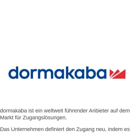
- Integrationen
- Resort & Kasinos
- Kiosk im Freien
- Vorteile der Kombination von Personal und Selbstbedienung
- Nachrichten
- FAQ
- Kiosk im Innenbereich
- Ausstellungen
- Presse
-
- Newsletter
- Kontakt aufnehmen
Kompakter
Kiosk für
- Unterstützung
den
Innenbereich
-
Modularer
integrierter
Kiosk
dormakaba ist ein weltweit führender Anbieter auf dem
Markt für Zugangslösungen.
Das Unternehmen definiert den Zugang neu, indem es