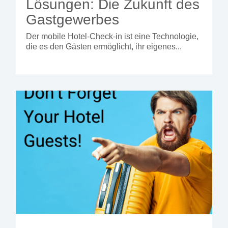
Lösungen: Die Zukunft des
und in jede
Hotelumgebung
Gastgewerbes
passen.
Der mobile Hotel-Check-in ist eine Technologie,
-
die es den Gästen ermöglicht, ihr eigenes...
Modularer
integrierter
Kiosk