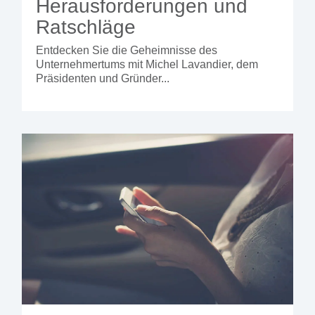
Herausforderungen und
und in jede
Hotelumgebung
Ratschläge
passen.
Entdecken Sie die Geheimnisse des
-
Unternehmertums mit Michel Lavandier, dem
Präsidenten und Gründer...
Modularer
integrierter
Kiosk