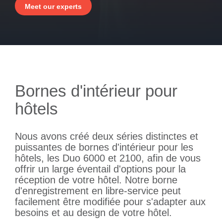
- Qui sommes-nous
Meet our experts
- BYOD (Bring Your Own Device)
- Pourquoi investir dans le libre-service ?
Tips & tricks
- Presse
- Nous recrutons
- Bornes d'extérieur
- Notes de mise à jour
- Le Welcomer Dashboard
Outdoor kiosk
- Contactez-nous
- News
- Bornes d'intérieur
- Avantages de la combinaison du personnel et du libre-service
- Support
- Evénements
- Borne
compacte
- Newsletter
d'intérieur
Bornes d'intérieur pour
- Borne
hôtels
modulaire
intégrée
Nous avons créé deux séries distinctes et
puissantes de bornes d'intérieur pour les
hôtels, les Duo 6000 et 2100, afin de vous
offrir un large éventail d'options pour la
réception de votre hôtel. Notre borne
d'enregistrement en libre-service peut
facilement être modifiée pour s'adapter aux
besoins et au design de votre hôtel.