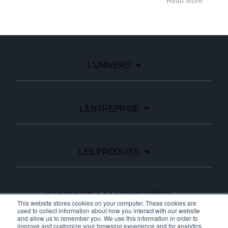
Read More
L'UNIVERS
L'ENTREPRISE
LES PRODUITS
S'ABONNER À LA NEWSLETTER
This website stores cookies on your computer. These cookies are
used to collect information about how you interact with our website
and allow us to remember you. We use this information in order to
improve and customize your browsing experience and for analytics
Facebook
Linkedin
YouTube