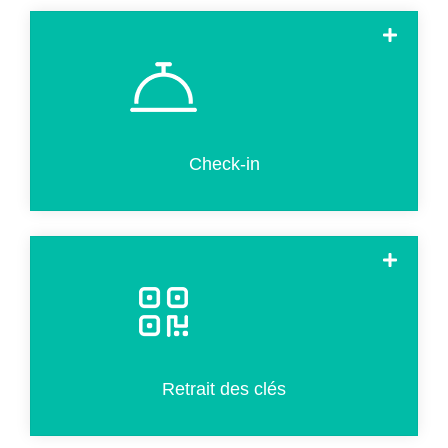
L'enregistrement se fait en quelques étapes simples. Il
s'agit de remplir la carte d'enregistrement, de scanner le
passeport, d'ajouter des produits et de payer par carte de
crédit.
Check-in
Récupérer les clés des chambres en moins de 20
secondes en scannant un code QR si le pré-
enregistrement a été effectué en ligne avant l'arrivée.
Retrait des clés