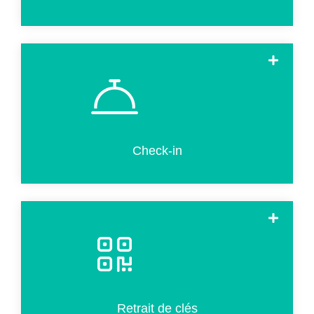
Le check-in se fait en quelques étapes simples. Il s'agit de
remplir la carte d'enregistrement, de scanner le passeport,
d'ajouter des produits et de payer par carte de crédit.
Check-in
Récupérer les clés des chambres en moins de 20
secondes en scannant un code QR si le pré-
enregistrement a été effectué en ligne avant l'arrivée.
Retrait de clés