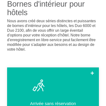
- Qui sommes-nous
Bornes d'intérieur pour
- BYOD (Bring Your Own Device)
- Pourquoi investir dans le libre-service ?
Tips & tricks
- Presse
- Nous recrutons
- Bornes d'extérieur
hôtels
- Notes de mise à jour
- Le Welcomer Dashboard
Outdoor kiosk
- Contactez-nous
- News
- Bornes d'intérieur
Nous avons créé deux séries distinctes et puissantes
- Avantages de la combinaison du personnel et du libre-service
- Support
de bornes d'intérieur pour les hôtels, les Duo 6000 et
- Evénements
- Borne
Duo 2100, afin de vous offrir un large éventail
compacte
- Newsletter
d'options pour votre réception d'hôtel.
Notre borne
d'intérieur
d'enregistrement en libre-service peut facilement être
modifiée pour s'adapter aux besoins et au design de
- Borne
votre hôtel.
modulaire
intégrée
Il s'agit de sélectionner une chambre disponible et
d'effectuer les mêmes démarches que pour un check-in
normal.
Arrivée sans réservation