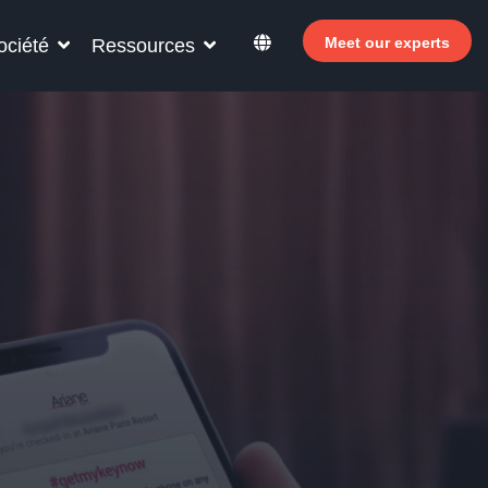
Meet our experts
ociété
Ressources
ur votre personnel hôtelier
ouvrez comment Allegro v7 peut aider le
sonnel de votre hôtel à devenir plus efficace,
ugmenter les revenus et à améliorer la
isfaction des clients.
Pourquoi investir dans le libre-service ?
 Le Welcomer Dashboard
 Avantages de la combinaison du personnel et
 libre-service