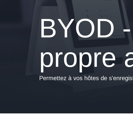
BYOD - 
propre 
Permettez à vos hôtes de s'enregistr