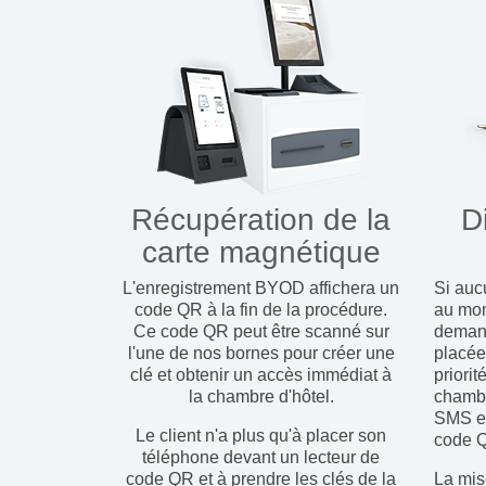
Récupération de la
D
carte magnétique
L'enregistrement BYOD affichera un
Si auc
code QR à la fin de la procédure.
au mom
Ce code QR peut être scanné sur
demand
l'une de nos bornes pour créer une
placée 
clé et obtenir un accès immédiat à
priorit
la chambre d'hôtel.
chambr
SMS es
Le client n'a plus qu'à placer son
code QR
téléphone devant un lecteur de
code QR et à prendre les clés de la
La mise