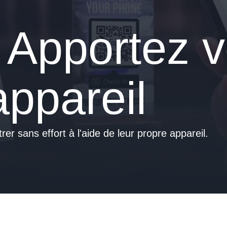
Wel
T
Apportez v
Ind
Ari
Exp
T
appareil
Rel
T
Tip
er sans effort à l'aide de leur propre appareil.
Out