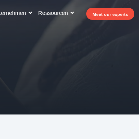
ternehmen
Ressourcen
Meet our experts
ür Ihr Hotelpersonal
fahren Sie, wie Allegro v7 Ihrem Hotelpersonal
lfen kann, effizienter zu arbeiten, den Umsatz
 steigern und die Gästezufriedenheit zu
rbessern.
- Warum in Selbstbedienung investieren?
- Welcomer Dashboard
 Vorteile der Kombination von Personal und
Selbstbedienung