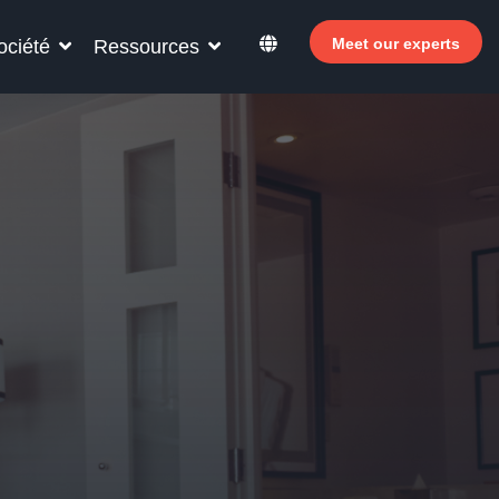
Meet our experts
ociété
Ressources
ur votre personnel hôtelier
ouvrez comment Allegro v7 peut aider le
sonnel de votre hôtel à devenir plus efficace,
ugmenter les revenus et à améliorer la
isfaction des clients.
Pourquoi investir dans le libre-service ?
 Le Welcomer Dashboard
 Avantages de la combinaison du personnel et
 libre-service