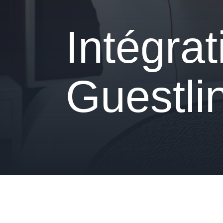
Intégra
Guestli