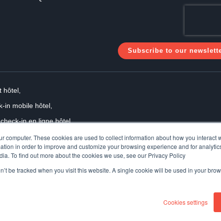
 hôtel,
-in mobile hôtel,
check-in en ligne hôtel,
ôtel,
ur computer. These cookies are used to collect information about how you interact w
tion in order to improve and customize your browsing experience and for analytics
dia. To find out more about the cookies we use, see our Privacy Policy
on’t be tracked when you visit this website. A single cookie will be used in your b
Cookies settings