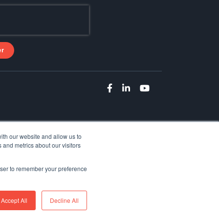
ith our website and allow us to
 and metrics about our visitors
rowser to remember your preference
Accept All
Decline All