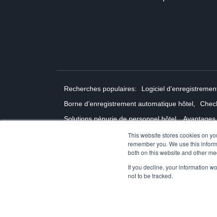
Recherches populaires:
Logiciel d’enregistrement
Borne d’enregistrement automatique hôtel,
Check
Solutions pénurie de personnel hôtel,
Avantages 
Technologie self-service hôtel,
ROI self-service h
This website stores cookies on yo
remember you. We use this informa
© 2026 Ariane Systems
both on this website and other me
If you decline, your information w
not to be tracked.