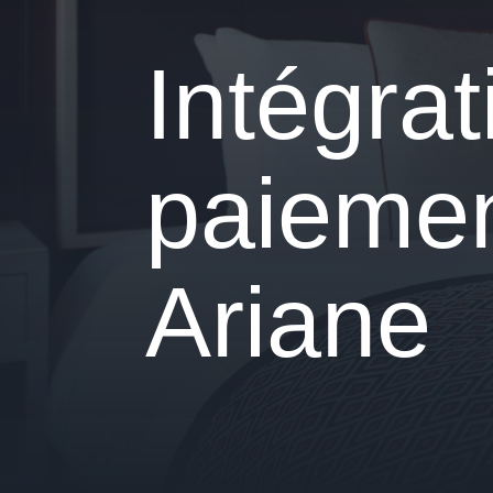
Intégra
paiemen
Ariane