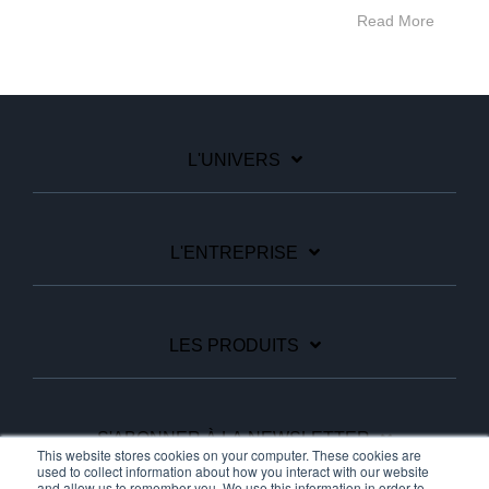
Read More
L'UNIVERS
L'ENTREPRISE
LES PRODUITS
S'ABONNER À LA NEWSLETTER
This website stores cookies on your computer. These cookies are
used to collect information about how you interact with our website
and allow us to remember you. We use this information in order to