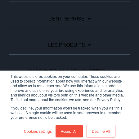
L'ENTREPRISE
LES PRODUITS
S'ABONNER À LA NEWSLETTER
This website stores cookies on your computer. These cookies are
used to collect information about how you interact with our website
and allow us to remember you. We use this information in order to
improve and customize your browsing experience and for analytics
Facebook
Linkedin
YouTube
and metrics about our visitors both on this website and other media.
To find out more about the cookies we use, see our Privacy Policy
If you decline, your information won’t be tracked when you visit this
website. A single cookie will be used in your browser to remember
your preference not to be tracked.
© 2026 Ariane Systems
Cookies settings
Accept All
Decline All