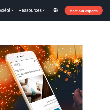
ociété
Ressources
Meet our experts
our votre personnel hôtelier
couvrez comment Allegro v7 peut aider le
rsonnel de votre hôtel à devenir plus efficace, à
gmenter les revenus et à améliorer la
tisfaction des clients.
 Pourquoi investir dans le libre-service ?
- Le Welcomer Dashboard
- Avantages de la combinaison du personnel et
u libre-service