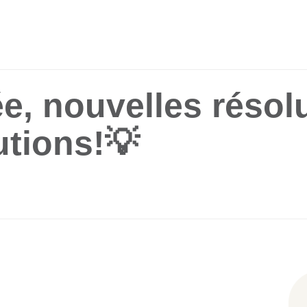
e, nouvelles résolu
utions!💡