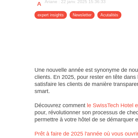
Ariane
:
22 janv. 2025 15:36:33
- Newsletter
- Support
expert insights
Newsletter
Acutalités
Une nouvelle année est synonyme de nouvel
clients. En 2025, pour rester en tête dans le
satisfaire les clients de manière transpare
smart.
Découvrez comment
le SwissTech Hotel 
pour, révolutionner son processus de check
permettre à votre hôtel de se démarquer et 
Prêt à faire de 2025 l'année où vous ouvrir